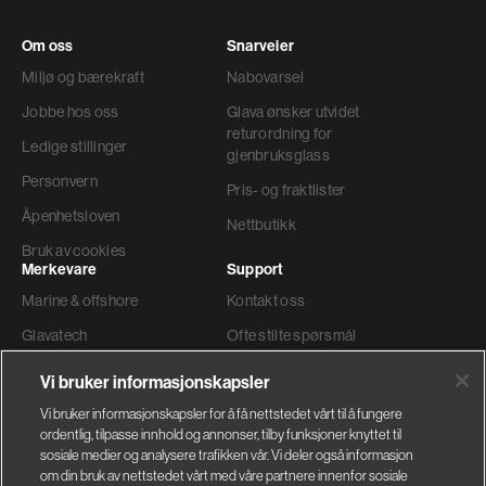
Om oss
Snarveier
Miljø og bærekraft
Nabovarsel
Jobbe hos oss
Glava ønsker utvidet
returordning for
Ledige stillinger
gjenbruksglass
Personvern
Pris- og fraktlister
Åpenhetsloven
Nettbutikk
Bruk av cookies
Merkevare
Support
Marine & offshore
Kontakt oss
Glavatech
Ofte stilte spørsmål
Gyproc®
Teknisk support
Vi bruker informasjonskapsler
Weber
Ordre og levering
Vi bruker informasjonskapsler for å få nettstedet vårt til å fungere
ordentlig, tilpasse innhold og annonser, tilby funksjoner knyttet til
Faktura adresse
sosiale medier og analysere trafikken vår. Vi deler også informasjon
om din bruk av nettstedet vårt med våre partnere innenfor sosiale