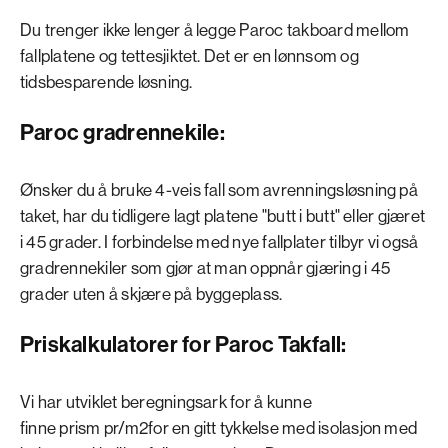
Du trenger ikke lenger å legge Paroc takboard mellom
fallplatene og tettesjiktet. Det er en lønnsom og
tidsbesparende løsning.
Paroc gradrennekile:
Ønsker du å bruke 4-veis fall som avrenningsløsning på
taket, har du tidligere lagt platene "butt i butt" eller gjæret
i 45 grader. I forbindelse med nye fallplater tilbyr vi også
gradrennekiler som gjør at man oppnår gjæring i 45
grader uten å skjære på byggeplass.
Priskalkulatorer for Paroc Takfall:
Vi har utviklet beregningsark for å kunne
finne prism pr/m2for en gitt tykkelse med isolasjon med