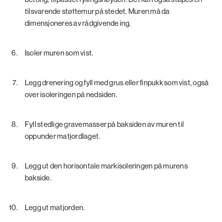
tilsvarende støttemur på stedet. Muren må da
dimensjoneres av rådgivende ing.
Isoler muren som vist.
Legg drenering og fyll med grus eller finpukk som vist, også
over isoleringen på nedsiden.
Fyll stedlige gravemasser på baksiden av muren til
oppunder matjordlaget.
Legg ut den horisontale markisoleringen på murens
bakside.
Legg ut matjorden.